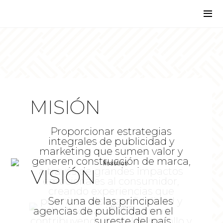
MISIÓN
Proporcionar estrategias
integrales de publicidad y
marketing que sumen valor y
generen construcción de marca,
VISIÓN
a través de grandes impactos
emocionales al consumidor,
creando experiencias que
permitan alcanzar fidelidad y
Ser una de las principales
agencias de publicidad en el
lealtad hacia las marcas,
contribuyendo con el desarrollo y
sureste del país,